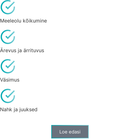
Meeleolu kõikumine
Ärevus ja ärrituvus
Väsimus
Nahk ja juuksed
Loe edasi