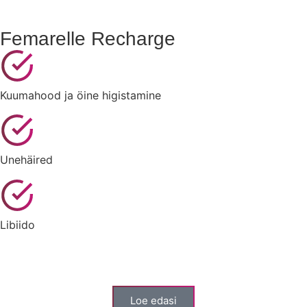
Femarelle Recharge
Kuumahood ja öine higistamine
Unehäired
Libiido
Loe edasi