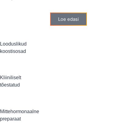
Loe edasi
Looduslikud
koostisosad
Kliiniliselt
tõestatud
Mittehormonaalne
preparaat