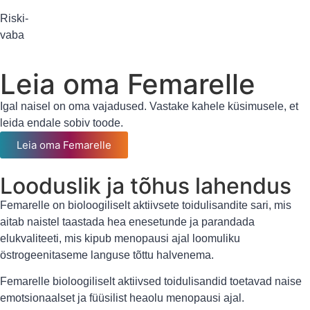
Riski-
vaba
Leia oma Femarelle
Igal naisel on oma vajadused. Vastake kahele küsimusele, et
leida endale sobiv toode.
Leia oma Femarelle
Looduslik ja tõhus lahendus
Femarelle on bioloogiliselt aktiivsete toidulisandite sari, mis
aitab naistel taastada hea enesetunde ja parandada
elukvaliteeti, mis kipub menopausi ajal loomuliku
östrogeenitaseme languse tõttu halvenema.
Femarelle bioloogiliselt aktiivsed toidulisandid toetavad naise
emotsionaalset ja füüsilist heaolu menopausi ajal.