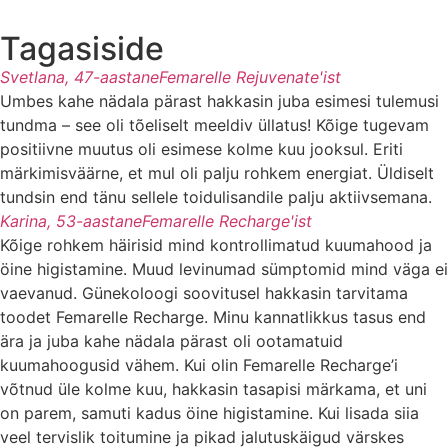
Tagasiside
Svetlana, 47-aastane
Femarelle Rejuvenate'ist
Umbes kahe nädala pärast hakkasin juba esimesi tulemusi
tundma – see oli tõeliselt meeldiv üllatus! Kõige tugevam
positiivne muutus oli esimese kolme kuu jooksul. Eriti
märkimisväärne, et mul oli palju rohkem energiat. Üldiselt
tundsin end tänu sellele toidulisandile palju aktiivsemana.
Karina, 53-aastane
Femarelle Recharge'ist
Kõige rohkem häirisid mind kontrollimatud kuumahood ja
öine higistamine. Muud levinumad sümptomid mind väga ei
vaevanud. Günekoloogi soovitusel hakkasin tarvitama
toodet Femarelle Recharge. Minu kannatlikkus tasus end
ära ja juba kahe nädala pärast oli ootamatuid
kuumahoogusid vähem. Kui olin Femarelle Recharge’i
võtnud üle kolme kuu, hakkasin tasapisi märkama, et uni
on parem, samuti kadus öine higistamine. Kui lisada siia
veel tervislik toitumine ja pikad jalutuskäigud värskes