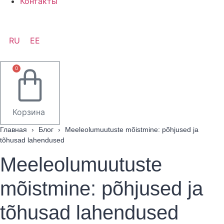
Контакты
RU
EE
0
Корзина
Главная
›
Блог
›
Meeleolumuutuste mõistmine: põhjused ja
tõhusad lahendused
Meeleolumuutuste
mõistmine: põhjused ja
tõhusad lahendused