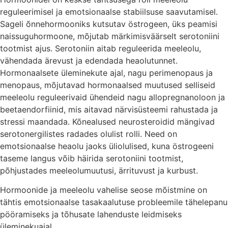
reguleerimisel ja emotsionaalse stabiilsuse saavutamisel.
Sageli õnnehormooniks kutsutav östrogeen, üks peamisi
naissuguhormoone, mõjutab märkimisväärselt serotoniini
tootmist ajus. Serotoniin aitab reguleerida meeleolu,
vähendada ärevust ja edendada heaolutunnet.
Hormonaalsete üleminekute ajal, nagu perimenopaus ja
menopaus, mõjutavad hormonaalsed muutused selliseid
meeleolu reguleerivaid ühendeid nagu allopregnanoloon ja
beetaendorfiinid, mis aitavad närvisüsteemi rahustada ja
stressi maandada. Kõnealused neurosteroidid mängivad
serotonergilistes radades olulist rolli. Need on
emotsionaalse heaolu jaoks üliolulised, kuna östrogeeni
taseme langus võib häirida serotoniini tootmist,
põhjustades meeleolumuutusi, ärrituvust ja kurbust.
Hormoonide ja meeleolu vahelise seose mõistmine on
tähtis emotsionaalse tasakaalutuse probleemile tähelepanu
pööramiseks ja tõhusate lahenduste leidmiseks
üleminekuajal.