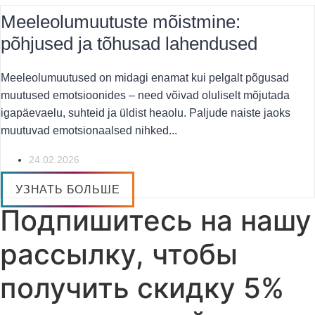
Meeleolumuutuste mõistmine:
põhjused ja tõhusad lahendused
Meeleolumuutused on midagi enamat kui pelgalt põgusad
muutused emotsioonides – need võivad oluliselt mõjutada
igapäevaelu, suhteid ja üldist heaolu. Paljude naiste jaoks
muutuvad emotsionaalsed nihked...
24.02.2026
УЗНАТЬ БОЛЬШЕ
Подпишитесь на нашу
рассылку, чтобы
получить скидку 5%