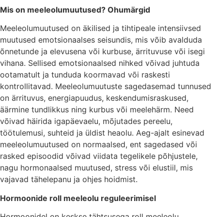
Mis on meeleolumuutused? Ohumärgid
Meeleolumuutused on äkilised ja tihtipeale intensiivsed
muutused emotsionaalses seisundis, mis võib avalduda
õnnetunde ja elevusena või kurbuse, ärrituvuse või isegi
vihana. Sellised emotsionaalsed nihked võivad juhtuda
ootamatult ja tunduda koormavad või raskesti
kontrollitavad. Meeleolumuutuste sagedasemad tunnused
on ärrituvus, energiapuudus, keskendumisraskused,
äärmine tundlikkus ning kurbus või meelehärm. Need
võivad häirida igapäevaelu, mõjutades pereelu,
töötulemusi, suhteid ja üldist heaolu. Aeg-ajalt esinevad
meeleolumuutused on normaalsed, ent sagedased või
rasked episoodid võivad viidata tegelikele põhjustele,
nagu hormonaalsed muutused, stress või elustiil, mis
vajavad tähelepanu ja ohjes hoidmist.
Hormoonide roll meeleolu reguleerimisel
Hormoonidel on keskse tähtsusega roll meeleolu