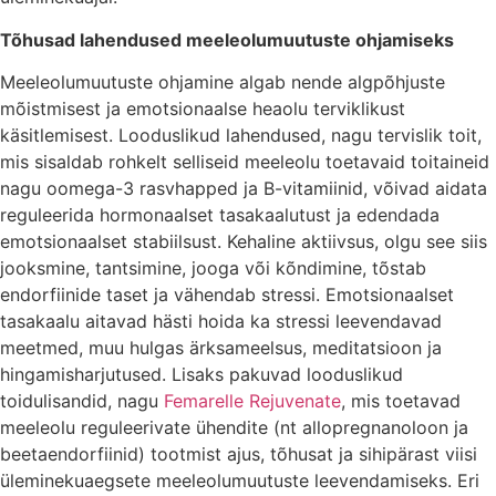
Tõhusad lahendused meeleolumuutuste ohjamiseks
Meeleolumuutuste ohjamine algab nende algpõhjuste
mõistmisest ja emotsionaalse heaolu terviklikust
käsitlemisest. Looduslikud lahendused, nagu tervislik toit,
mis sisaldab rohkelt selliseid meeleolu toetavaid toitaineid
nagu oomega-3 rasvhapped ja B-vitamiinid, võivad aidata
reguleerida hormonaalset tasakaalutust ja edendada
emotsionaalset stabiilsust. Kehaline aktiivsus, olgu see siis
jooksmine, tantsimine, jooga või kõndimine, tõstab
endorfiinide taset ja vähendab stressi. Emotsionaalset
tasakaalu aitavad hästi hoida ka stressi leevendavad
meetmed, muu hulgas ärksameelsus, meditatsioon ja
hingamisharjutused. Lisaks pakuvad looduslikud
toidulisandid, nagu
Femarelle Rejuvenate
, mis toetavad
meeleolu reguleerivate ühendite (nt allopregnanoloon ja
beetaendorfiinid) tootmist ajus, tõhusat ja sihipärast viisi
üleminekuaegsete meeleolumuutuste leevendamiseks. Eri