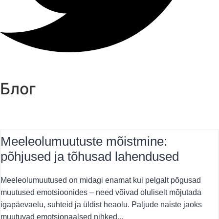
Блог
Meeleolumuutuste mõistmine:
põhjused ja tõhusad lahendused
Meeleolumuutused on midagi enamat kui pelgalt põgusad
muutused emotsioonides – need võivad oluliselt mõjutada
igapäevaelu, suhteid ja üldist heaolu. Paljude naiste jaoks
muutuvad emotsionaalsed nihked...