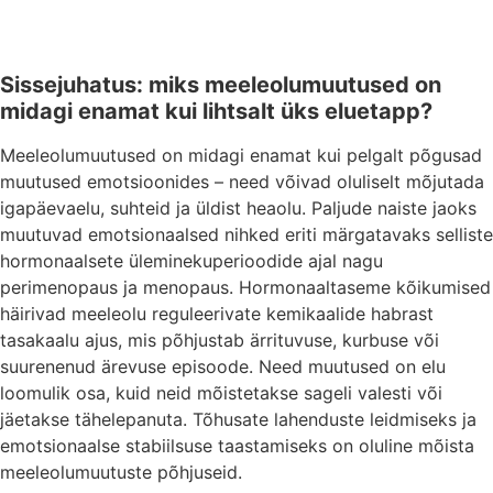
Sissejuhatus: miks meeleolumuutused on
midagi enamat kui lihtsalt üks eluetapp?
Meeleolumuutused on midagi enamat kui pelgalt põgusad
muutused emotsioonides – need võivad oluliselt mõjutada
igapäevaelu, suhteid ja üldist heaolu. Paljude naiste jaoks
muutuvad emotsionaalsed nihked eriti märgatavaks selliste
hormonaalsete üleminekuperioodide ajal nagu
perimenopaus ja menopaus. Hormonaaltaseme kõikumised
häirivad meeleolu reguleerivate kemikaalide habrast
tasakaalu ajus, mis põhjustab ärrituvuse, kurbuse või
suurenenud ärevuse episoode. Need muutused on elu
loomulik osa, kuid neid mõistetakse sageli valesti või
jäetakse tähelepanuta. Tõhusate lahenduste leidmiseks ja
emotsionaalse stabiilsuse taastamiseks on oluline mõista
meeleolumuutuste põhjuseid.