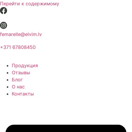
Перейти к содержимому
femarelle@elvim.lv
+371 67808450
Продукция
Отзывы
Блог
О нас
Контакты