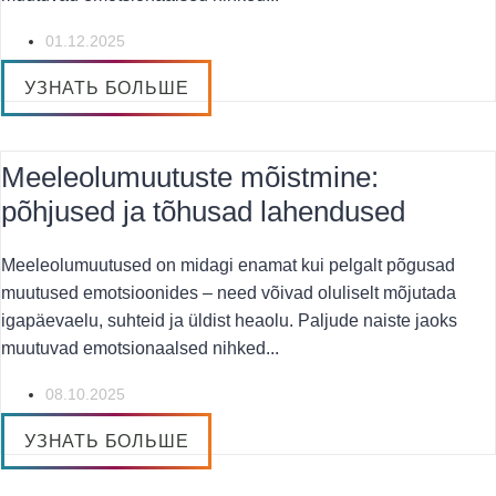
01.12.2025
УЗНАТЬ БОЛЬШЕ
Meeleolumuutuste mõistmine:
põhjused ja tõhusad lahendused
Meeleolumuutused on midagi enamat kui pelgalt põgusad
muutused emotsioonides – need võivad oluliselt mõjutada
igapäevaelu, suhteid ja üldist heaolu. Paljude naiste jaoks
muutuvad emotsionaalsed nihked...
08.10.2025
УЗНАТЬ БОЛЬШЕ